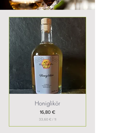
Honiglikör
Preis
16,80 €
33,60 €
/
1l
3
3