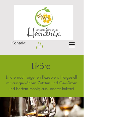
Kontakt
Liköre
Liköre nach eigenen Rezepten. Hergestellt
mit ausgewählten Zutaten und Gewürzen
und bestem Honig aus unserer Imkerei.