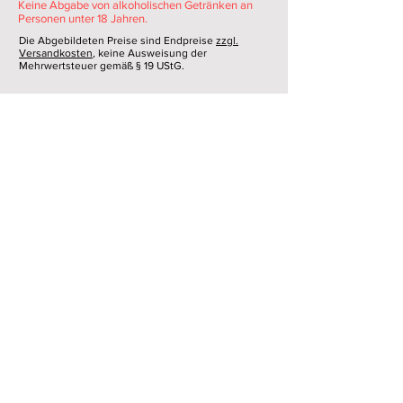
,
Keine Abgabe von alkoholischen Getränken an
6
Personen unter 18 Jahren.
0
Die Abgebildeten Preise sind Endpreise
zzgl.
Versandkosten
, keine Ausweisung der
€
Mehrwertsteuer gemäß § 19 UStG.
p
r
o
Versand
1
L
AGB
i
t
e
Widerruf
r
Datenschutz
Impressum
Sicherheit Kerzen
© 2024 Honigmanufaktur Hendrix
Folgen Sie uns auf